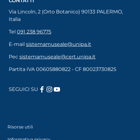
CONTATTI
Via Lincoln, 2 (Orto Botanico) 90133 PALERMO,
Italia
Tel
091 238 96775
E-mail
sistemamuseale@unipa.it
Pec
sistemamuseale@cert.unipa.it
Partita IVA 00605880822 - CF 80023730825
FACEBOOK
INSTAGRAM
YOUTUBE
SEGUICI SU
Useful links section
Menù di servizio
Risorse utili
Informativa privacy