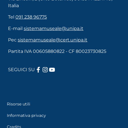
Italia
Tel
091 238 96775
E-mail
sistemamuseale@unipa.it
Pec
sistemamuseale@cert.unipa.it
Partita IVA 00605880822 - CF 80023730825
FACEBOOK
INSTAGRAM
YOUTUBE
SEGUICI SU
Useful links section
Menù di servizio
Risorse utili
Informativa privacy
Credits