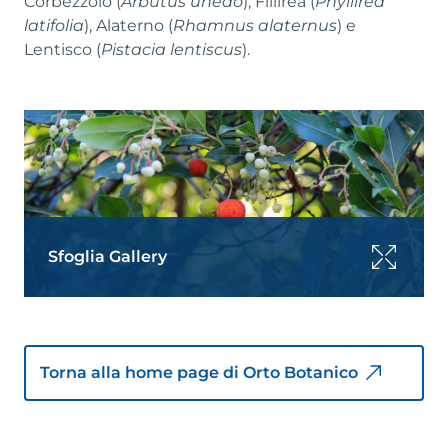
Corbezzolo (
Arbutus unedo
), Fillirea (
Phyllirea
latifolia
), Alaterno (
Rhamnus alaternus
) e
Lentisco (
Pistacia lentiscus
).
Sfoglia Gallery
Torna alla home page di Orto Botanico