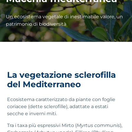
Un ecosistema vegetale di inestimabile valore, un
patrimonio di biodiversità
La vegetazione sclerofilla
del Mediterraneo
Ecosistema caratterizzato da piante con foglie
coriacee (dette sclerofille), adattate a estati
secche e inverni miti.
Tra i taxa più espressivi Mirto (
Myrtus communis
),