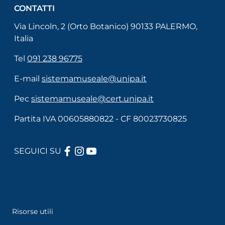
CONTATTI
Via Lincoln, 2 (Orto Botanico) 90133 PALERMO,
Italia
Tel
091 238 96775
E-mail
sistemamuseale@unipa.it
Pec
sistemamuseale@cert.unipa.it
Partita IVA 00605880822 - CF 80023730825
FACEBOOK
INSTAGRAM
YOUTUBE
SEGUICI SU
Useful links section
Menù di servizio
Risorse utili