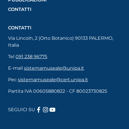
CONTATTI
CONTATTI
Via Lincoln, 2 (Orto Botanico) 90133 PALERMO,
Italia
Tel
091 238 96775
E-mail
sistemamuseale@unipa.it
Pec
sistemamuseale@cert.unipa.it
Partita IVA 00605880822 - CF 80023730825
FACEBOOK
INSTAGRAM
YOUTUBE
SEGUICI SU