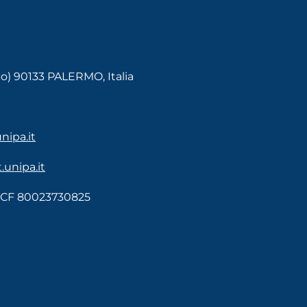
co) 90133 PALERMO, Italia
ipa.it
unipa.it
- CF 80023730825
RAM
UBE