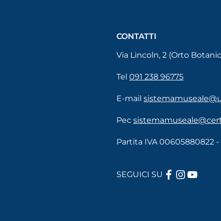
CONTATTI
Via Lincoln, 2 (Orto Botani
Tel
091 238 96775
E-mail
sistemamuseale@un
Pec
sistemamuseale@cert.
Partita IVA 00605880822 
SEGUICI SU
FACEBOOK
INSTAG
YOUT