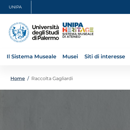
Salta al contenuto principale
Skip to footer content
UNIPA
Il Sistema Museale
Musei
Siti di interesse
Briciole di pane
Home
/
Raccolta Gagliardi