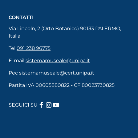
CONTATTI
Via Lincoln, 2 (Orto Botanico) 90133 PALERMO,
Italia
Tel
091 238 96775
E-mail
sistemamuseale@unipa.it
Pec
sistemamuseale@cert.unipa.it
Partita IVA 00605880822 - CF 80023730825
FACEBOOK
INSTAGRAM
YOUTUBE
SEGUICI SU
Useful links section
Menù di servizio