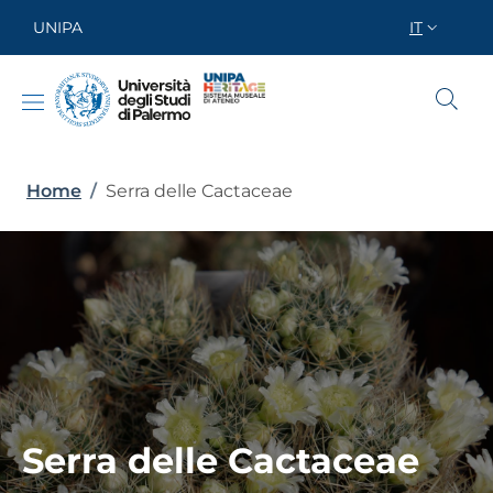
Salta al contenuto principale
Skip to footer content
UNIPA
IT
SELETTOR
Briciole di pane
Home
/
Serra delle Cactaceae
Serra delle Cactaceae