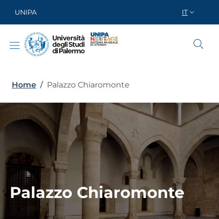
Salta al contenuto principale
Skip to footer content
UNIPA
IT
SELETTOR
Briciole di pane
Home
/
Palazzo Chiaromonte
Palazzo Chiaromonte