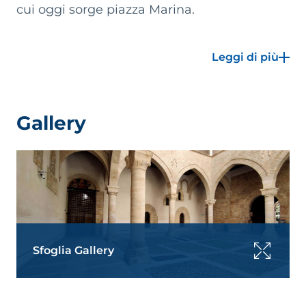
cui oggi sorge piazza Marina.
La nobile famiglia raggiunse l’apogeo del potere
Leggi di più
con Manfredi III, ammiraglio, vicario e duca di
Gerba, che tra gli anni Settanta e Ottanta del XIV
secolo commissionò lo straordinario soffitto ligneo
della Sala Magna, un vero trattato di storia
Gallery
medievale restaurato e restituito nella sua
meraviglia, a fine 2019, poco prima dello scoppiare
della pandemia. Ma i Chiaromonte non durarono a
lungo: dopo l’arrivo in Sicilia del re Martino il
Giovane, del padre Martino il Vecchio e della
regina Maria, la famiglia è spodestata e nel 1392
Andrea Chiaromonte verrà accusato di
tradimento e decapitato. È la fine della dinastia,
Sfoglia Gallery
Enrico Chiaromonte lascerà per sempre la Sicilia
nel 1397.
La residenza era stata concepita come un