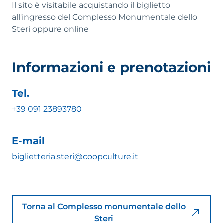
Il sito è visitabile acquistando il biglietto
conservativo, che prevedeva solo materiali
all'ingresso del Complesso Monumentale dello
compatibili con l’epoca storica e soluzioni geniali
Steri oppure online
per sanare danni da interventi precedenti. È lo
Steri che appare oggi.
Informazioni e prenotazioni
Tel.
+39 091 23893780
E-mail
biglietteria.steri@coopculture.it
Torna al Complesso monumentale dello
Steri